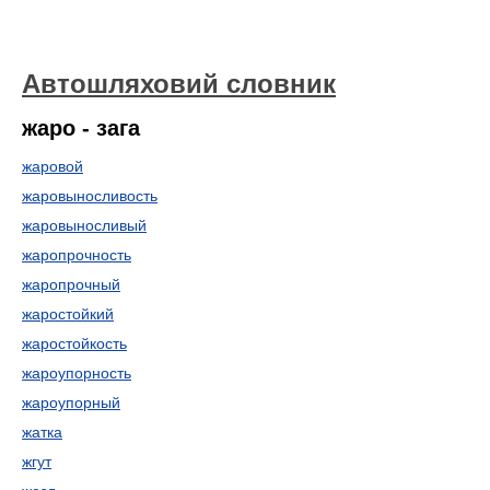
Автошляховий словник
жаро - зага
жаровой
жаровыносливость
жаровыносливый
жаропрочность
жаропрочный
жаростойкий
жаростойкость
жароупорность
жароупорный
жатка
жгут